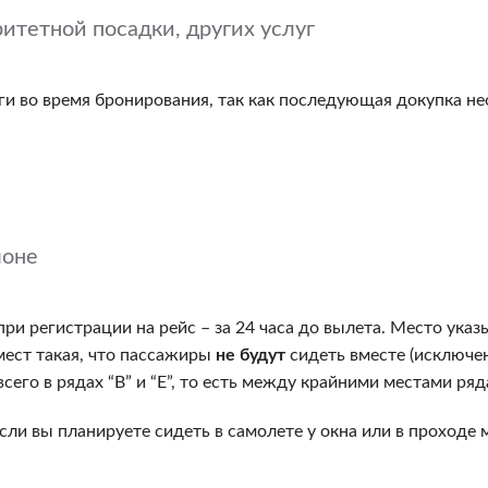
ритетной посадки, других услуг
 во время бронирования, так как последующая докупка нео
лоне
ри регистрации на рейс – за 24 часа до вылета. Место ука
ест такая, что пассажиры
не будут
сидеть вместе (исключен
всего в рядах “B” и “E”, то есть между крайними местами ряд
сли вы планируете сидеть в самолете у окна или в проход