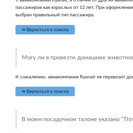
У авиакомпании Ryanair, в отличие от других авиако
пассажиров как взрослых от 12 лет. При оформлени
выбран правильный тип пассажира.
➔ Вернуться к поиску
Могу ли я провезти домашнее животное
К сожалению, авиакомпания Ryanair не перевозит 
➔ Вернуться к поиску
В моем посадочном талоне указано “This