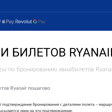
И БИЛЕТОВ RYANAI
сы по бронированию авиабилетов Ryanai
тов Ryanair пошагово
 подтверждение бронирования с деталями полета – маршру
ысылается линк на это подтверждение.