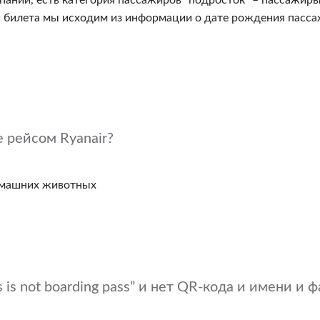
мпаний, есть категория пассажиров “подросток” – пассажиры
и билета мы исходим из информации о дате рождения пасса
 рейсом Ryanair?
домашних животных
 is not boarding pass” и нет QR-кода и имени и