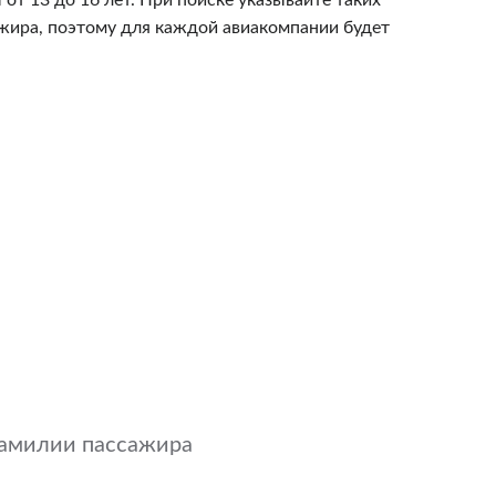
 от 13 до 16 лет. При поиске указывайте таких
жира, поэтому для каждой авиакомпании будет
 фамилии пассажира