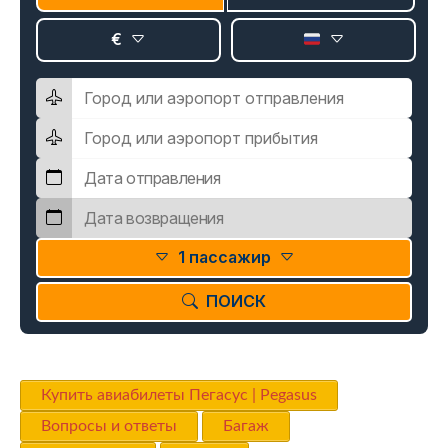
€
1 пассажир
ПОИСК
Купить авиабилеты Пегасус | Pegasus
Вопросы и ответы
Багаж