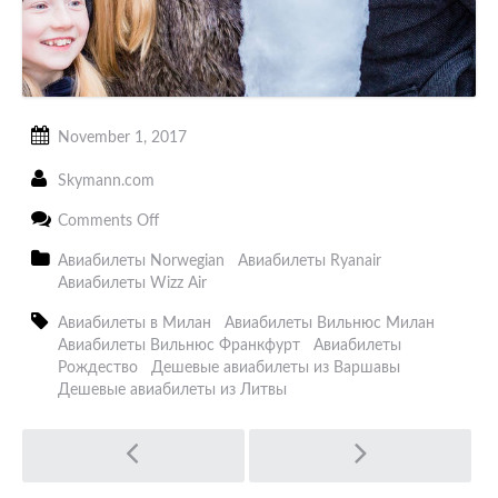
November 1, 2017
Skymann.com
on
Comments Off
Рождество
в
Авиабилеты Norwegian
Авиабилеты Ryanair
Европе
Авиабилеты Wizz Air
от
€
Авиабилеты в Милан
Авиабилеты Вильнюс Милан
9
Авиабилеты Вильнюс Франкфурт
Авиабилеты
Рождество
Дешевые авиабилеты из Варшавы
Дешевые авиабилеты из Литвы
Post