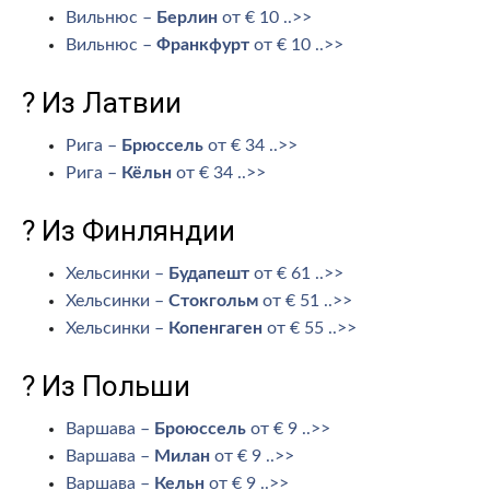
Вильнюс –
Берлин
от € 10 ..>>
Вильнюс –
Франкфурт
от € 10 ..>>
? Из Латвии
Рига –
Брюссель
от € 34 ..>>
Рига –
Кёльн
от € 34 ..>>
? Из Финляндии
Хельсинки –
Будапешт
от € 61 ..>>
Хельсинки –
Стокгольм
от € 51 ..>>
Хельсинки –
Копенгаген
от € 55 ..>>
? Из Польши
Варшава –
Броюссель
от € 9 ..>>
Варшава –
Милан
от € 9 ..>>
Варшава –
Кельн
от € 9 ..>>