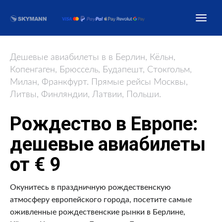
Дешевые авиабилеты в в Берлин, Кёльн,
Копенгаген, Брюссель, Будапешт, Стокгольм,
Милан, Франкфурт. Прямые рейсы Москвы,
Литвы, Финляндии, Латвии, Польши.
Рождество в Европе:
дешевые авиабилеты
от € 9
Окунитесь в праздничную рождественскую
атмосферу европейского города, посетите самые
оживленные рождественские рынки в Берлине,