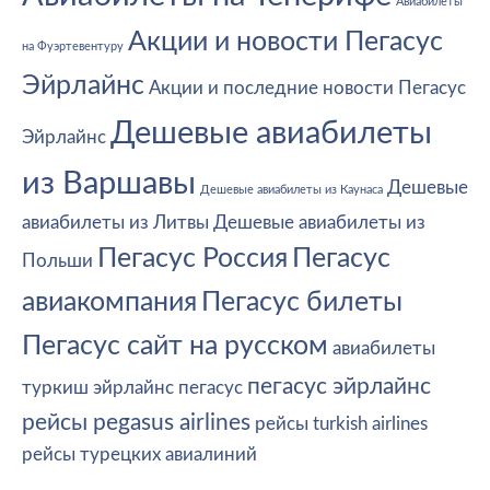
Авиабилеты
Акции и новости Пегасус
на Фуэртевентуру
Эйрлайнс
Акции и последние новости Пегасус
Дешевые авиабилеты
Эйрлайнс
из Варшавы
Дешевые
Дешевые авиабилеты из Каунаса
авиабилеты из Литвы
Дешевые авиабилеты из
Пегасус Россия
Пегасус
Польши
авиакомпания
Пегасус билеты
Пегасус сайт на русском
авиабилеты
пегасус эйрлайнс
туркиш эйрлайнс
пегасус
рейсы pegasus airlines
рейсы turkish airlines
рейсы турецких авиалиний