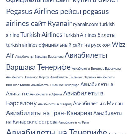
Pegasus Airlines рейсы
pegasus
airlines сайт
Ryanair
ryanair.com
turkish
Turkish Airlines
airline
Turkish Airlines билеты
Wizz
turkish airlines официальный сайт на русском
Авиабилеты
Air
Авиабилеты Варшава Барселона
Варшава Тенерифе
Авиабилеты Вильнюс Барселона
Авиабилеты Вильнюс Корфу
Авиабилеты Вильнюс Ларнака
Авиабилеты
Авиабилеты в
Вильнюс Милан
Авиабилеты Вильнюс Тенерифе
Авиабилеты в
Аликанте
Авиабилеты в Афины
Барселону
Авиабилеты в Милан
Авиабилеты в Мадрид
Авиабилеты на Гран-Канарию
Авиабилеты
на Канарские острова
Авиабилеты на Крит
Авиабилеты на Тенерифе