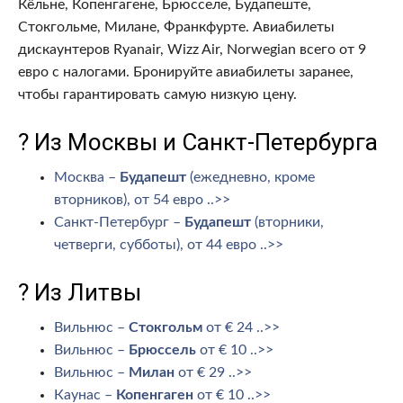
Кёльне, Копенгагене, Брюсселе, Будапеште,
Стокгольме, Милане, Франкфурте. Авиабилеты
дискаунтеров Ryanair, Wizz Air, Norwegian всего от 9
евро с налогами. Бронируйте авиабилеты заранее,
чтобы гарантировать самую низкую цену.
? Из Москвы и Санкт-Петербурга
Москва –
Будапешт
(ежедневно, кроме
вторников), от 54 евро ..>>
Санкт-Петербург –
Будапешт
(вторники,
четверги, субботы), от 44 евро ..>>
? Из Литвы
Вильнюс –
Стокгольм
от € 24 ..>>
Вильнюс –
Брюссель
от € 10 ..>>
Вильнюс –
Милан
от € 29 ..>>
Каунас –
Копенгаген
от € 10 ..>>