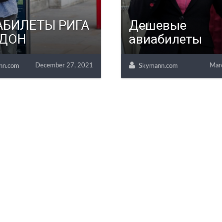
АБИЛЕТЫ РИГА
Дешевые
ДОН
авиабилеты
December 27, 2021
Mar
nn.com
Skymann.com