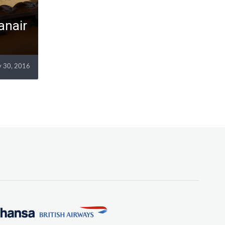
anair
 30, 2016