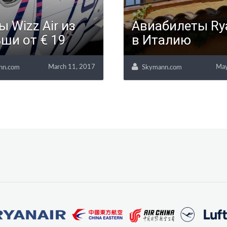
ы Wizz Air из
Авиабилеты Ry
ши от € 19
в Италию
March 11, 2017
May
nn.com
Skymann.com