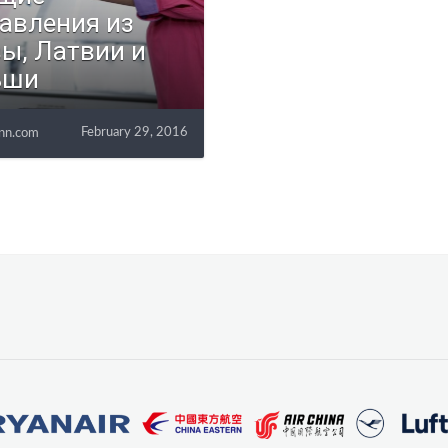
авления из
ы, Латвии и
ьши
February 29, 2016
nn.com