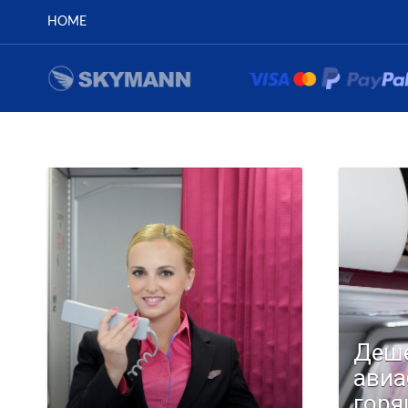
HOME
Деш
авиа
горя