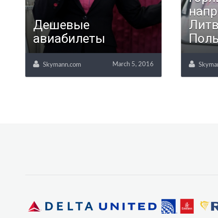
напр
Дешевые
Литв
авиабилеты
Пол
March 5, 2016
Skymann.com
Skyma