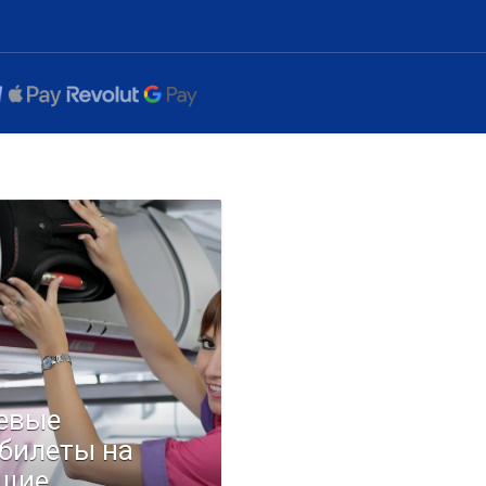
евые
билеты на
щие