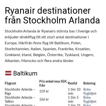
Ryanair destinationer
från Stockholm Arlanda
Stockholm Arlanda är Ryanairs största bas i Sverige och
erbjuder direktflyg till ett stort antal destinationer i
Europa. Härifrån finns flyg till Baltikum, Polen,
Storbritannien, Italien, Spanien, Frankrike, Kroatien,
Grekland, Irland, Belgien, Österrike, Tyskland, Ungern,
Albanien, Marocko och flera andra länder.
Baltikum
Pris enkel resa SEK,
Flygrutt
Restid
Bokning
från
Stockholm Arlanda –
1 tim 10
Boka
159 kr
Riga
min
flygbiljett
Stockholm Arlanda –
1 tim 5
Boka
166 kr
Tallinn
min
flygbiljett
Stockholm Arlanda –
1 tim 25
Boka