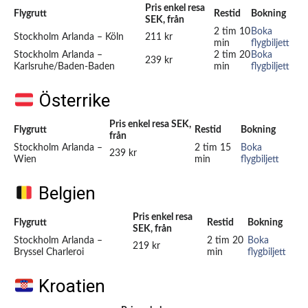
Pris enkel resa
Flygrutt
Restid
Bokning
SEK, från
2 tim 10
Boka
Stockholm Arlanda – Köln
211 kr
min
flygbiljett
Stockholm Arlanda –
2 tim 20
Boka
239 kr
Karlsruhe/Baden-Baden
min
flygbiljett
Österrike
Pris enkel resa SEK,
Flygrutt
Restid
Bokning
från
Stockholm Arlanda –
2 tim 15
Boka
239 kr
Wien
min
flygbiljett
Belgien
Pris enkel resa
Flygrutt
Restid
Bokning
SEK, från
Stockholm Arlanda –
2 tim 20
Boka
219 kr
Bryssel Charleroi
min
flygbiljett
Kroatien