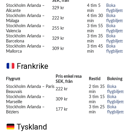
SEK, från
Stockholm Arlanda –
4 tim 5
Boka
329 kr
Alicante
min
flygbiljett
Stockholm Arlanda –
4 tim 30
Boka
222 kr
Málaga
min
flygbiljett
Stockholm Arlanda –
3 tim 55
Boka
255 kr
Valencia
min
flygbiljett
Stockholm Arlanda –
3 tim 35
Boka
329 kr
Barcelona
min
flygbiljett
Stockholm Arlanda –
3 tim 45
Boka
309 kr
Mallorca
min
flygbiljett
Frankrike
Pris enkel resa
Flygrutt
Restid
Bokning
SEK, från
Stockholm Arlanda – Paris
2 tim 35
Boka
222 kr
Beauvais
min
flygbiljett
Stockholm Arlanda –
3 tim 15
Boka
309 kr
Marseille
min
flygbiljett
Stockholm Arlanda –
3 tim 25
Boka
177 kr
Béziers
min
flygbiljett
Tyskland