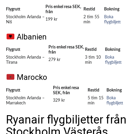
Pris enkel resa SEK,
Flygrutt
Restid
Bokning
från
Stockholm Arlanda –
2 tim 55
Boka
199 kr
Niš
min
flygbiljett
Albanien
Pris enkel resa SEK,
Flygrutt
Restid
Bokning
från
Stockholm Arlanda –
3 tim 10
Boka
279 kr
Tirana
min
flygbiljett
Marocko
Pris enkel resa
Flygrutt
Restid
Bokning
SEK, från
Stockholm Arlanda –
5 tim 15
Boka
329 kr
Marrakech
min
flygbiljett
Ryanair flygbiljetter från
Stockholm Västerås