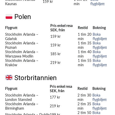
159 kr
Kaunas
min
flygbiljett
Polen
Pris enkel resa
Flygrutt
Restid
Bokning
SEK, från
Stockholm Arlanda –
1 tim 20
Boka
159 kr
Gdańsk
min
flygbiljett
Stockholm Arlanda –
1 tim 35
Boka
159 kr
Poznań
min
flygbiljett
Stockholm Arlanda –
1 tim 40
Boka
185 kr
Warszawa Modlin
min
flygbiljett
Stockholm Arlanda –
1 tim 55
Boka
219 kr
Kraków
min
flygbiljett
Storbritannien
Pris enkel resa
Flygrutt
Restid
Bokning
SEK, från
Stockholm Arlanda –
2 tim 30
Boka
177 kr
London Stansted
min
flygbiljett
Stockholm Arlanda –
2 tim 35
Boka
219 kr
Birmingham
min
flygbiljett
2 tim 50
Boka
Stockholm Arlanda – Dublin
199 kr