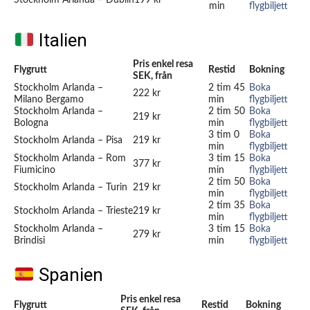
min
flygbiljett
Italien
Pris enkel resa
Flygrutt
Restid
Bokning
SEK, från
Stockholm Arlanda –
2 tim 45
Boka
222 kr
Milano Bergamo
min
flygbiljett
Stockholm Arlanda –
2 tim 50
Boka
219 kr
Bologna
min
flygbiljett
3 tim 0
Boka
Stockholm Arlanda – Pisa
219 kr
min
flygbiljett
Stockholm Arlanda – Rom
3 tim 15
Boka
377 kr
Fiumicino
min
flygbiljett
2 tim 50
Boka
Stockholm Arlanda – Turin
219 kr
min
flygbiljett
2 tim 35
Boka
Stockholm Arlanda – Trieste
219 kr
min
flygbiljett
Stockholm Arlanda –
3 tim 15
Boka
279 kr
Brindisi
min
flygbiljett
Spanien
Pris enkel resa
Flygrutt
Restid
Bokning