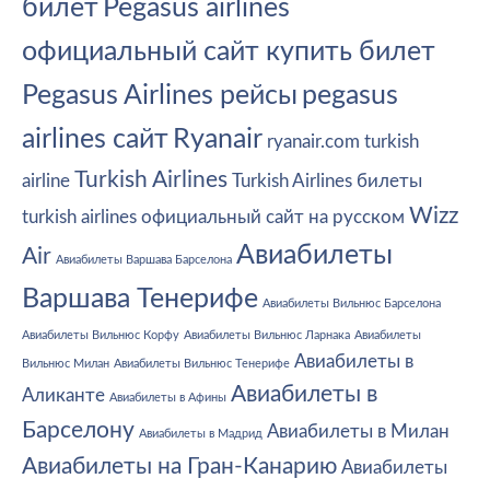
билет
Pegasus airlines
официальный сайт купить билет
Pegasus Airlines рейсы
pegasus
airlines сайт
Ryanair
ryanair.com
turkish
Turkish Airlines
airline
Turkish Airlines билеты
Wizz
turkish airlines официальный сайт на русском
Авиабилеты
Air
Авиабилеты Варшава Барселона
Варшава Тенерифе
Авиабилеты Вильнюс Барселона
Авиабилеты Вильнюс Корфу
Авиабилеты Вильнюс Ларнака
Авиабилеты
Авиабилеты в
Вильнюс Милан
Авиабилеты Вильнюс Тенерифе
Авиабилеты в
Аликанте
Авиабилеты в Афины
Барселону
Авиабилеты в Милан
Авиабилеты в Мадрид
Авиабилеты на Гран-Канарию
Авиабилеты