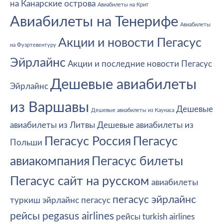
на Канарские острова
Авиабилеты на Крит
Авиабилеты на Тенерифе
Авиабилеты
Акции и новости Пегасус
на Фуэртевентуру
Эйрлайнс
Акции и последние новости Пегасус
Дешевые авиабилеты
Эйрлайнс
из Варшавы
Дешевые
Дешевые авиабилеты из Каунаса
авиабилеты из Литвы
Дешевые авиабилеты из
Пегасус Россия
Пегасус
Польши
авиакомпания
Пегасус билеты
Пегасус сайт на русском
авиабилеты
пегасус эйрлайнс
туркиш эйрлайнс
пегасус
рейсы pegasus airlines
рейсы turkish airlines