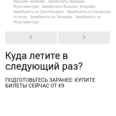
Варшава Тенерифе
Авиабилеты Варшава
Фуэртевентура
Авиабилеты Вильнюс Тенерифе
Авиабилеты на Гран-Канарию
Авиабилеты на Канарские
острова
Авиабилеты на Тенерифе
Авиабилеты на
Фуэртевентуру
Post
navigation
Куда летите в
следующий раз?
ПОДГОТОВЬТЕСЬ ЗАРАНЕЕ: КУПИТЕ
БИЛЕТЫ СЕЙЧАС ОТ €9