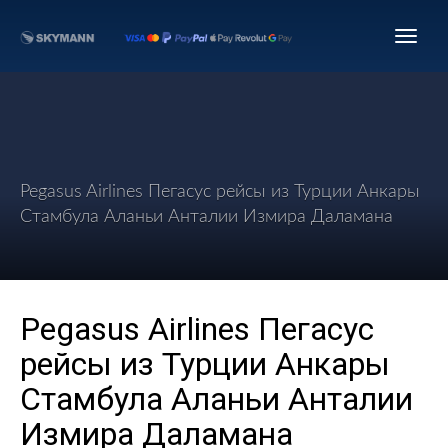
Pegasus Airlines Пегасус рейсы из Турции Анкары
Стамбула Аланьи Анталии Измира Даламана
Pegasus Airlines Пегасус
рейсы из Турции Анкары
Стамбула Аланьи Анталии
Измира Даламана