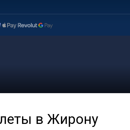
леты в Жирону