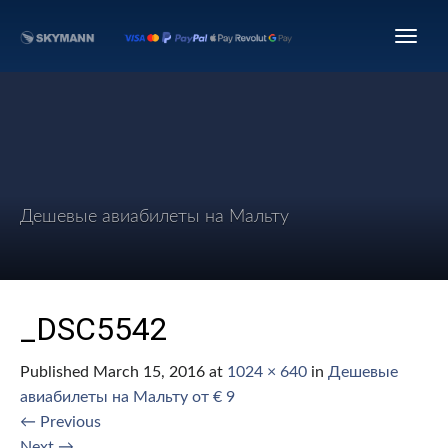
Дешевые авиабилеты на Мальту
_DSC5542
Published
March 15, 2016
at
1024 × 640
in
Дешевые
авиабилеты на Мальту от € 9
←
Previous
Next
→