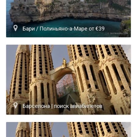
Бари / Полиньяно-а-Маре от €39
Барселона | поиск авиабилетов