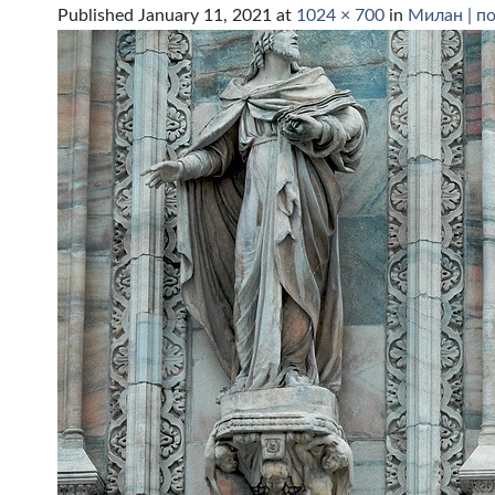
Published
January 11, 2021
at
1024 × 700
in
Милан | п